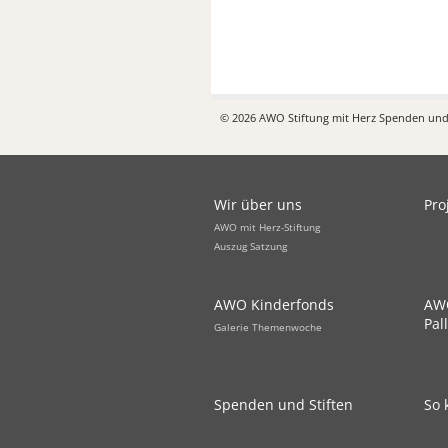
© 2026 AWO Stiftung mit Herz Spenden und 
Wir über uns
Pro
AWO mit Herz-Stiftung
Auszug Satzung
AWO Kinderfonds
AWO
Pal
Galerie Themenwoche
Spenden und Stiften
So 