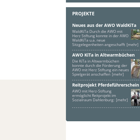
PROJEKTE
Neues aus der AWO WaldKiTa
WaldKiTa Durch die AWO mit
Herz Stiftung konnte in der AWO
WaldKiTa u.a. neue
Sitzgelegenheiten angeschafft
[mehr]
AWO KiTa in Altwarmbüchen
Die KiTa in Altwarmbüchen
konnte durch die Förderung der
AWO mit Herz Stiftung ein neues
Spielgerät anschaffen
[mehr]
Reitprojekt Pferdeführerschein
AWO mit Herz-Stiftung
ermöglicht Reitprojekt im
Sozialraum Dahlenburg:
[mehr]